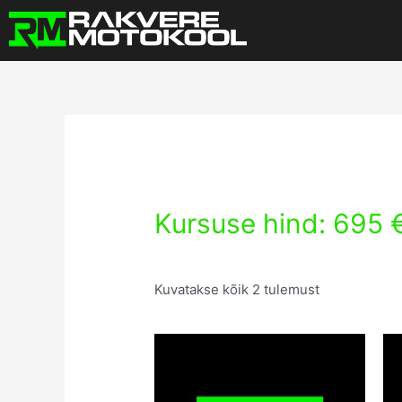
Skip
to
content
Kursuse hind: 695 
Kuvatakse kõik 2 tulemust
This
product
has