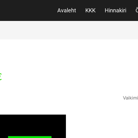
Avaleht
KKK
Hinnakiri
€
This
product
has